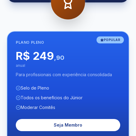
POPULAR
PLANO
PLENO
R$ 249
,90
anual
Para profissionais com experiência consolidada
Selo de Pleno
Todos os benefícios do Júnior
Moderar Comitês
Seja Membro