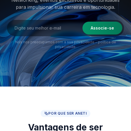
Networking, eventos exclusivos e oportunidades
para impulsionar sua
carreira em tecnologia.
Associe-se
Nós nos preocupamos com a sua privacidade –
política de
privacidade
.
POR QUE SER ANETI
Vantagens de ser