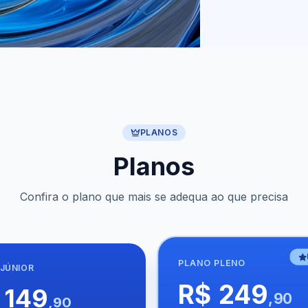
PLANOS
Planos
Confira o plano que mais se adequa ao que precisa
PLANO
PLENO
JÚNIOR
R$ 249
 149
,90
,90