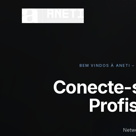
BEM VINDOS À ANETI 
Conecte-
Profi
Netwo