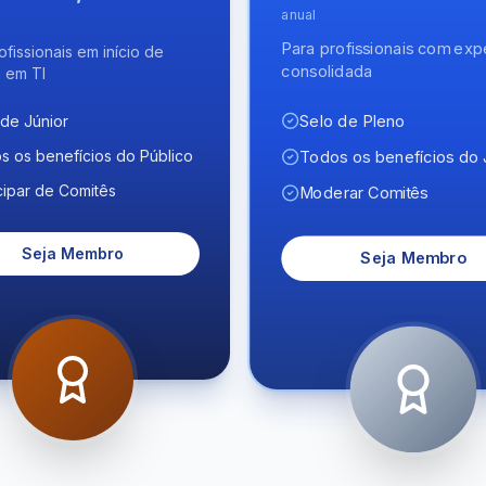
anual
Para profissionais com exp
ofissionais em início de
consolidada
a em TI
Selo de Pleno
 de Júnior
s os benefícios do Público
Todos os benefícios do 
cipar de Comitês
Moderar Comitês
Seja Membro
Seja Membro