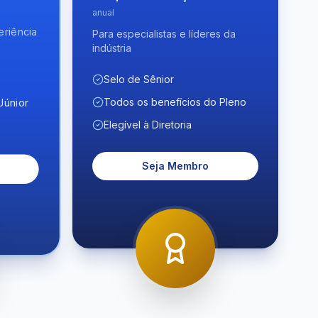
anual
eriência
Para especialistas e líderes da
indústria
Selo de Sênior
Todos os benefícios do Pleno
Júnior
Elegível à Diretoria
Seja Membro