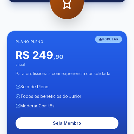
POPULAR
PLANO
PLENO
R$ 249
,90
anual
Para profissionais com experiência consolidada
Selo de Pleno
Todos os benefícios do Júnior
Moderar Comitês
Seja Membro