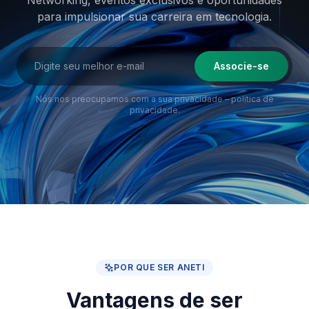
Networking, eventos exclusivos e oportunidades
para impulsionar sua
carreira em tecnologia.
Associe-se
Nós nos preocupamos com a sua privacidade –
política de
privacidade
.
POR QUE SER ANETI
Vantagens de ser