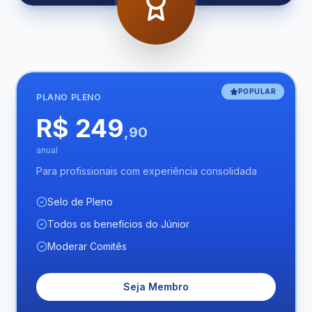
POPULAR
PLANO
PLENO
R$ 249
,90
anual
Para profissionais com experiência consolidada
Selo de Pleno
Todos os benefícios do Júnior
Moderar Comitês
Seja Membro