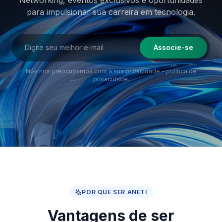
Networking, eventos exclusivos e oportunidades
para impulsionar sua
carreira em tecnologia.
Associe-se
Nós nos preocupamos com a sua privacidade –
política de
privacidade
.
POR QUE SER ANETI
Vantagens de ser