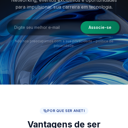
Networking, eventos exclusivos e oportunidades
para impulsionar sua
carreira em tecnologia.
Associe-se
Nós nos preocupamos com a sua privacidade –
política de
privacidade
.
POR QUE SER ANETI
Vantagens de ser