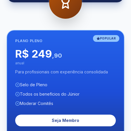
POPULAR
PLANO
PLENO
R$ 249
,90
anual
Para profissionais com experiência consolidada
Selo de Pleno
Todos os benefícios do Júnior
Moderar Comitês
Seja Membro