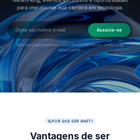
Networking, eventos exclusivos e oportunidades
para impulsionar sua
carreira em tecnologia.
Associe-se
Nós nos preocupamos com a sua privacidade –
política de
privacidade
.
POR QUE SER ANETI
Vantagens de ser