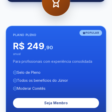
POPULAR
PLANO
PLENO
R$ 249
,90
anual
Para profissionais com experiência consolidada
Selo de Pleno
Todos os benefícios do Júnior
Moderar Comitês
Seja Membro