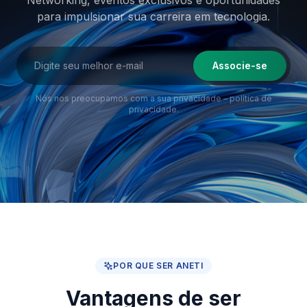
Networking, eventos exclusivos e oportunidades
para impulsionar sua
carreira em tecnologia.
Associe-se
Nós nos preocupamos com a sua privacidade –
política de
privacidade
.
POR QUE SER ANETI
Vantagens de ser