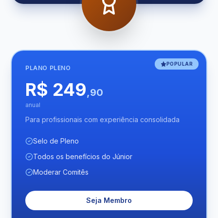
POPULAR
PLANO
PLENO
R$ 249
,90
anual
Para profissionais com experiência consolidada
Selo de Pleno
Todos os benefícios do Júnior
Moderar Comitês
Seja Membro