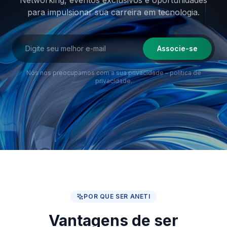
Networking, eventos exclusivos e oportunidades
para impulsionar sua
carreira em tecnologia.
Associe-se
Nós nos preocupamos com a sua privacidade –
política de
privacidade
.
POR QUE SER ANETI
Vantagens de ser