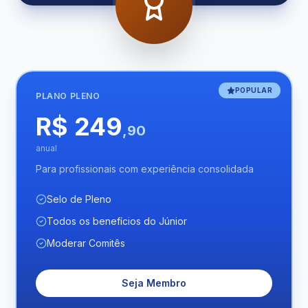
POPULAR
PLANO
PLENO
R$ 249
,90
anual
Para profissionais com experiência consolidada
Selo de Pleno
Todos os benefícios do Júnior
Moderar Comitês
Seja Membro