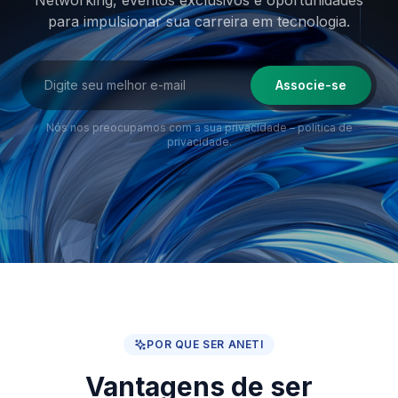
Networking, eventos exclusivos e oportunidades
para impulsionar sua
carreira em tecnologia.
Associe-se
Nós nos preocupamos com a sua privacidade –
política de
privacidade
.
POR QUE SER ANETI
Vantagens de ser