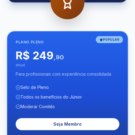
POPULAR
PLANO
PLENO
R$ 249
,90
anual
Para profissionais com experiência consolidada
Selo de Pleno
Todos os benefícios do Júnior
Moderar Comitês
Seja Membro