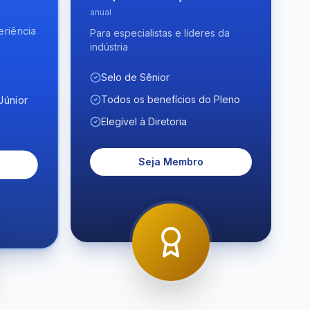
anual
eriência
Para especialistas e líderes da
indústria
Selo de Sênior
Todos os benefícios do Pleno
Júnior
Elegível à Diretoria
Seja Membro