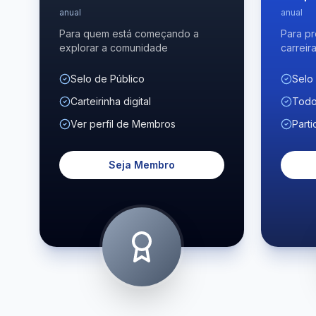
anual
anual
Para quem está começando a
Para pr
explorar a comunidade
carreir
Selo de Público
Selo
Carteirinha digital
Todo
Ver perfil de Membros
Parti
Seja Membro