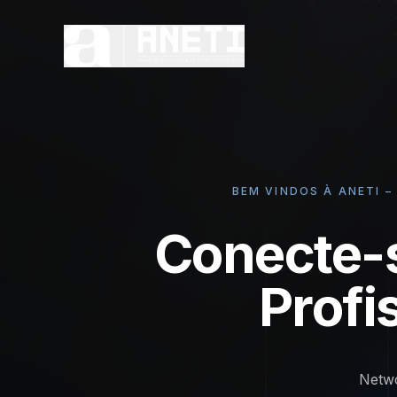
BEM VINDOS À ANETI 
Conecte-
Profi
Netwo