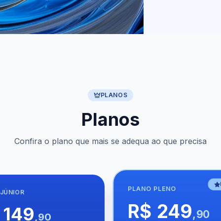
PLANOS
Planos
Confira o plano que mais se adequa ao que precisa
PLANO
PLENO
JÚNIOR
R$ 249
 149
,90
,90