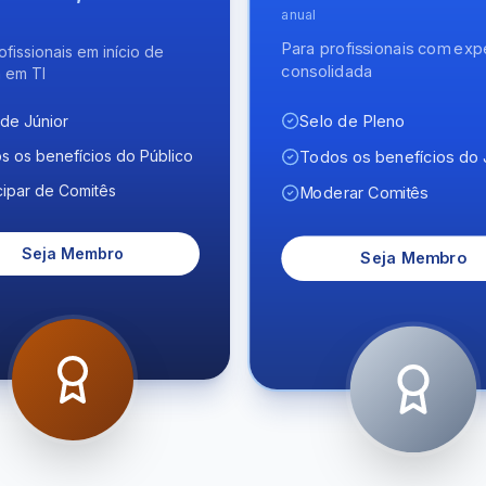
anual
Para profissionais com exp
ofissionais em início de
consolidada
a em TI
Selo de Pleno
 de Júnior
s os benefícios do Público
Todos os benefícios do 
cipar de Comitês
Moderar Comitês
Seja Membro
Seja Membro