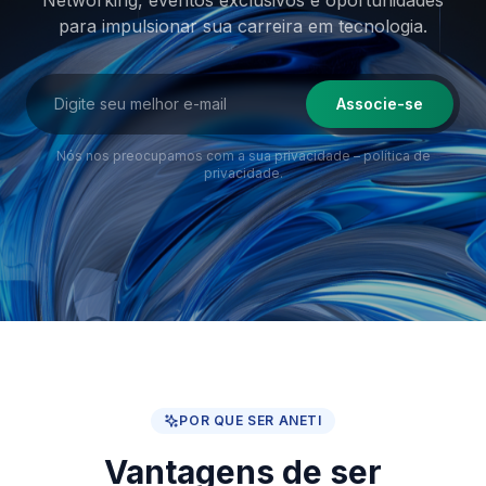
Networking, eventos exclusivos e oportunidades
para impulsionar sua
carreira em tecnologia.
Associe-se
Nós nos preocupamos com a sua privacidade –
política de
privacidade
.
POR QUE SER ANETI
Vantagens de ser