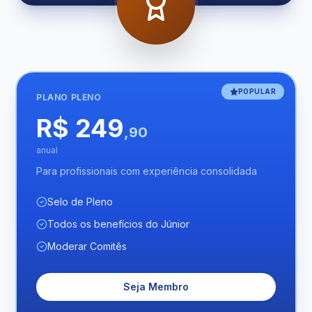
POPULAR
PLANO
PLENO
R$ 249
,90
anual
Para profissionais com experiência consolidada
Selo de Pleno
Todos os benefícios do Júnior
Moderar Comitês
Seja Membro